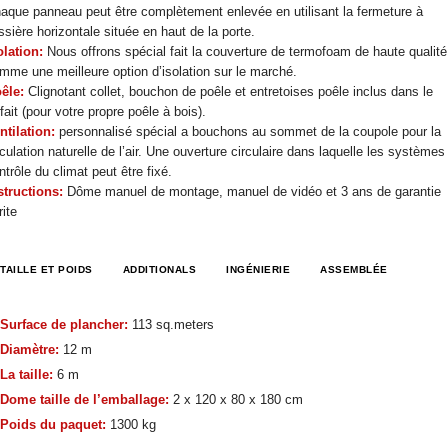
aque panneau peut être complètement enlevée en utilisant la fermeture à
issière horizontale située en haut de la porte.
olation:
Nous offrons spécial fait la couverture de termofoam de haute qualité
mme une meilleure option d’isolation sur le marché.
êle:
Clignotant collet, bouchon de poêle et entretoises poêle inclus dans le
rfait (pour votre propre poêle à bois).
ntilation:
personnalisé spécial a bouchons au sommet de la coupole pour la
rculation naturelle de l’air. Une ouverture circulaire dans laquelle les systèmes
ntrôle du climat peut être fixé.
structions:
Dôme manuel de montage, manuel de vidéo et 3 ans de garantie
rite
TAILLE ET POIDS
ADDITIONALS
INGÉNIERIE
ASSEMBLÉE
Surface de plancher:
113 sq.meters
Diamètre:
12 m
La taille:
6 m
Dome taille de l’emballage:
2 x 120 x 80 x 180 cm
Poids du paquet:
1300 kg