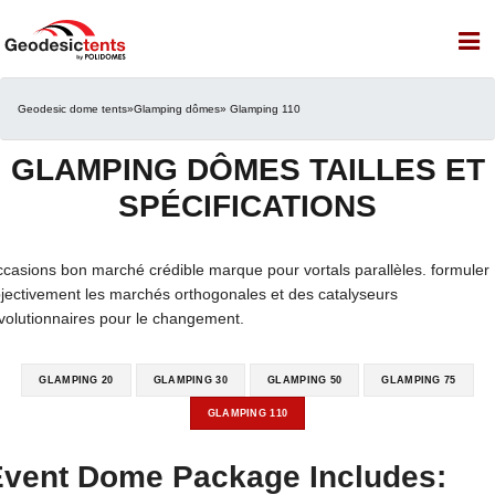
Geodesic dome tents
»
Glamping dômes
» Glamping 110
GLAMPING DÔMES TAILLES ET
SPÉCIFICATIONS
casions bon marché crédible marque pour vortals parallèles. formuler
jectivement les marchés orthogonales et des catalyseurs
volutionnaires pour le changement.
GLAMPING 20
GLAMPING 30
GLAMPING 50
GLAMPING 75
GLAMPING 110
vent Dome Package Includes: