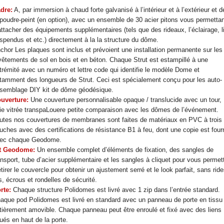
dre:
A, par immersion à chaud forte galvanisé à l’intérieur et à l’extérieur et d
 poudre-peint (en option), avec un ensemble de 30 acier pitons vous permetta
attacher des équipements supplémentaires (tels que des rideaux, l’éclairage, l
spendus et etc.) directement à la la structure du dôme.
chor Les plaques sont inclus et prévoient une installation permanente sur les
vêtements de sol en bois et en béton. Chaque Strut est estampillé à une
trémité avec un numéro et lettre code qui identifie le modèle Dome et
tamment des longueurs de Strut. Ceci est spécialement conçu pour les auto-
semblage DIY kit de dôme géodésique.
uverture:
Une couverture personnalisable opaque / translucide avec un tour,
ie vitrée transpaLouere petite comparaison avec les dômes de l’événement.
utes nos couvertures de membranes sont faites de matériaux en PVC à trois
uches avec des certifications de résistance B1 à feu, dont une copie est four
ec chaque Geodome.
t Geodome:
Un ensemble complet d’éléments de fixation, des sangles de
ansport, tube d’acier supplémentaire et les sangles à cliquet pour vous permet
étirer le couvercle pour obtenir un ajustement serré et le look parfait, sans ride
s, écrous et rondelles de sécurité.
rte:
Chaque structure Polidomes est livré avec 1 zip dans l’entrée standard.
aque pod Polidomes est livré en standard avec un panneau de porte en tissu
tièrement amovible. Chaque panneau peut être enroulé et fixé avec des liens
tués en haut de la porte.